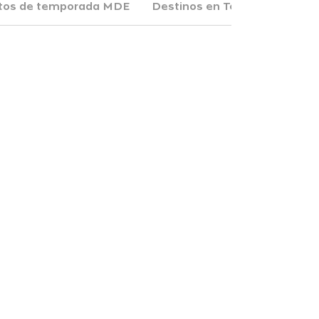
tos de temporada MDE
Destinos en Tenis 2027
E