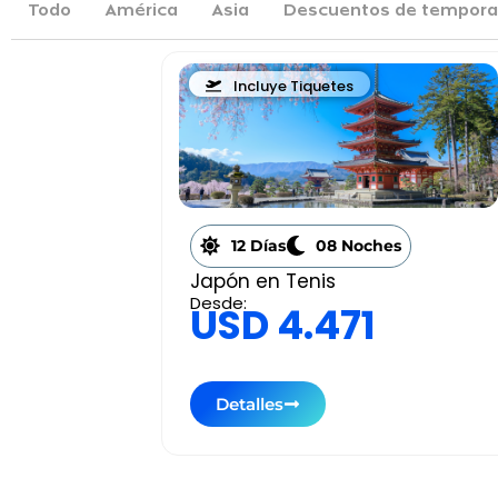
Todo
América
Asia
Descuentos de tempor
Incluye Tiquetes
12 Días
08 Noches
Japón en Tenis
Desde:
USD 4.471
Detalles