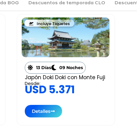
ada BOG
Descuentos de temporada CLO
Descuen
Incluye Tiquetes
13 Días
09 Noches
Japón Doki Doki con Monte Fuji
Desde:
USD 5.371
Detalles