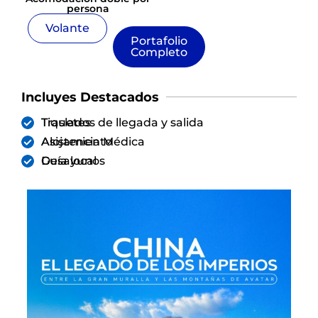
persona
Volante
Portafolio
Completo
Incluyes Destacados
Tiquetes
Traslados de llegada y salida
Alojamiento
Asistencia Médica
Desayunos
Guía local