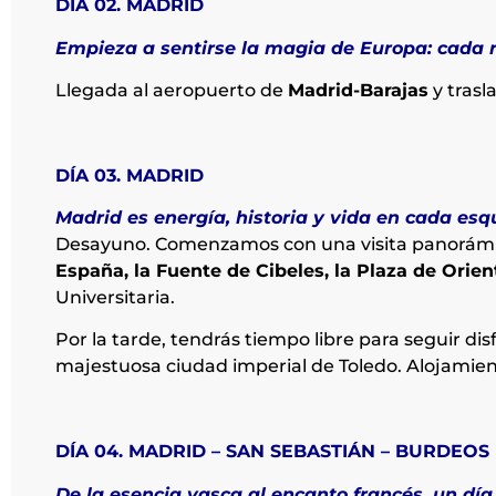
DÍA 02. MADRID
Empieza a sentirse la magia de Europa: cada ri
Llegada al aeropuerto de
Madrid-Barajas
y trasl
DÍA 03. MADRID
Madrid es energía, historia y vida en cada esq
Desayuno. Comenzamos con una visita panorámica
España, la Fuente de Cibeles, la Plaza de Orie
Universitaria.
Por la tarde, tendrás tiempo libre para seguir di
majestuosa ciudad imperial de Toledo. Alojamien
DÍA 04. MADRID – SAN SEBASTIÁN – BURDEOS
De la esencia vasca al encanto francés, un dí