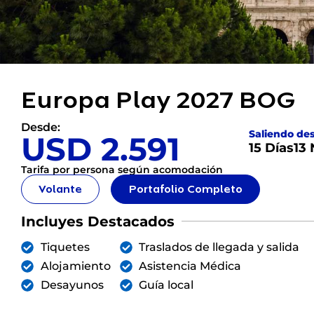
Europa Play 2027 BOG
Desde:
Saliendo de
USD 2.591
15 Días
13
Tarifa por persona según acomodación
Volante
Portafolio Completo
Incluyes Destacados
Tiquetes
Traslados de llegada y salida
Alojamiento
Asistencia Médica
Desayunos
Guía local