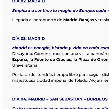
DÍA 02. MADRID
Empieza a sentirse la magia de Europa: cada ri
Llegada al aeropuerto de
Madrid-Barajas
y trasl
DÍA 03. MADRID
Madrid es energía, historia y vida en cada esq
Desayuno. Comenzamos con una visita panorámica
España, la Fuente de Cibeles, la Plaza de Orie
Universitaria.
Por la tarde, tendrás tiempo libre para seguir di
majestuosa ciudad imperial de Toledo. Alojamien
DÍA 04. MADRID – SAN SEBASTIÁN – BURDEOS
De la esencia vasca al encanto francés, un dí